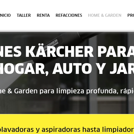
INICIO
TALLER
RENTA
REFACCIONES
HOME & GARDEN
PR
NES KÄRCHER PARA
HOGAR, AUTO Y JA
 & Garden para limpieza profunda, rápi
lavadoras y aspiradoras hasta limpiado