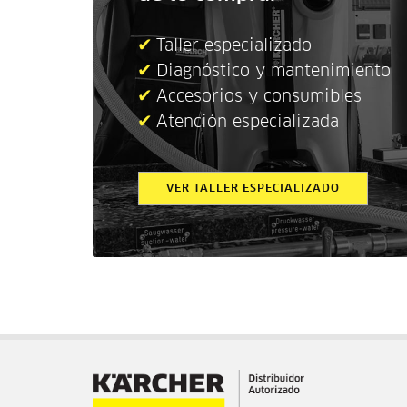
✔
Taller especializado
✔
Diagnóstico y mantenimiento
✔
Accesorios y consumibles
✔
Atención especializada
VER TALLER ESPECIALIZADO